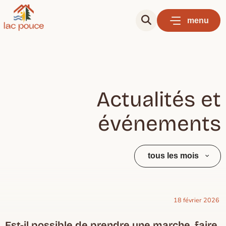
menu
Actualités et
événements
tous les mois
18 février 2026
Actualités
Est-il possible de prendre une marche, faire