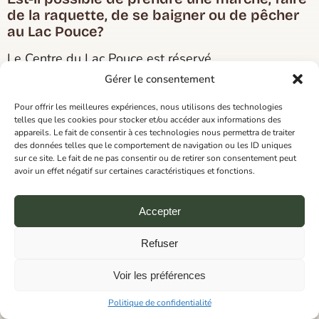
de la raquette, de se baigner ou de pêcher
au Lac Pouce?
Le Centre du Lac Pouce est réservé
EXCLUSIVEMENT pour ses activités et ses groupes
Gérer le consentement
locataires. Il est STRICTEMENT interdit de se
stationner au Lac Pouce, vous devez utiliser les
Pour offrir les meilleures expériences, nous utilisons des technologies
telles que les cookies pour stocker et/ou accéder aux informations des
stationnements disponibles au 6901 Talbot (le petit
appareils. Le fait de consentir à ces technologies nous permettra de traiter
bâtiment à côté de l'entrée du Lac Pouce) NOUS
des données telles que le comportement de navigation ou les ID uniques
SOMMES UN ORGANISME À BUT NON LUCRATIF,
sur ce site. Le fait de ne pas consentir ou de retirer son consentement peut
POUR NOUS AIDER À ENTRETENIR NOTRE
avoir un effet négatif sur certaines caractéristiques et fonctions.
RÉSEAU DE SENTIERS, ON VOUS DEMANDE DE
PAYER VOTRE DROIT D'ACCÈS.
Accepter
Refuser
23 mars 2026
Voir les préférences
Actualités
camps 2026 : marche à suivre et inscription
Politique de confidentialité