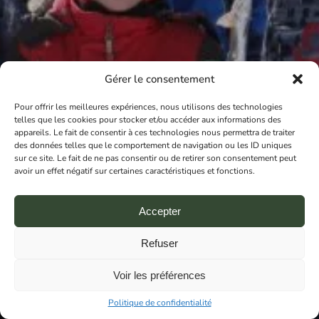
Gérer le consentement
Pour offrir les meilleures expériences, nous utilisons des technologies
telles que les cookies pour stocker et/ou accéder aux informations des
Camp de la
appareils. Le fait de consentir à ces technologies nous permettra de traiter
des données telles que le comportement de navigation ou les ID uniques
sur ce site. Le fait de ne pas consentir ou de retirer son consentement peut
relâche
avoir un effet négatif sur certaines caractéristiques et fonctions.
Accepter
Nous sommes un camp certifié par l’Association
Refuser
des Camps du Québec avec des normes
rigoureuses pour la sécurité et le plaisir de votre
Voir les préférences
enfant.
Politique de confidentialité