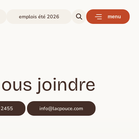
emplois été 2026
menu
ous joindre
-2455
info@lacpouce.com