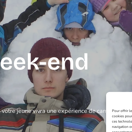
eek-end
votre jeune vivra une expérience de camp de
Pour offrir 
cookies pour
ces technolo
navigation ou